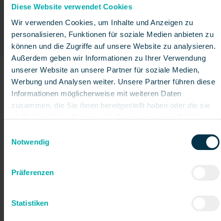
Dezember 2024
Diese Website verwendet Cookies
Hier
können Sie den Artikel als PDF downloaden.
Wir verwenden Cookies, um Inhalte und Anzeigen zu
personalisieren, Funktionen für soziale Medien anbieten zu
können und die Zugriffe auf unsere Website zu analysieren.
Außerdem geben wir Informationen zu Ihrer Verwendung
unserer Website an unsere Partner für soziale Medien,
Werbung und Analysen weiter. Unsere Partner führen diese
Informationen möglicherweise mit weiteren Daten
zusammen, die Sie ihnen bereitgestellt haben oder die sie
im Rahmen Ihrer Nutzung der Dienste gesammelt haben.
Einwilligungsauswahl
Notwendig
Präferenzen
Statistiken
NÖN – Niederösterreichische